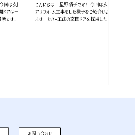
 今回は玄関ド
こんにちは 星野硝子です！ 今回は玄関ド
玄関ドアは一番
アリフォーム工事をした様子をご紹介いたし
所です。 動
ます。 カバー工法の玄関ドアを採用したた
いてしまう、
め、工事は一日で完了しました。 お得な補
調整、鍵の交換
助金を活用して工事ができる場合もありま
が、ドアを交換
すので、まずはご相談ください。...
の...
お問い合わせ