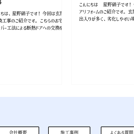
事
こんにちは 星野硝子です！
アリフォームのご紹介です。 
にちは、星野硝子です！ 今回は玄関ド
出入りが多く、劣化しやすい場
換工事のご紹介です。 こちらのお宅で
きが悪くなった、逆に勝手に動
カバー工法による断熱ドアへの交換を行
鍵のかかりが悪い。 修理や
した。 カバー工法なら壁を壊す必要がな
で改善される場合もあります
ほとんどの場合 1日で工事が完了しま
するという選択肢をご検討される
 生活への負担が少ないのも大きな魅力
。 デザインや色味が変わったことで、玄
体もすっきりとした印象に生まれ変わり
た。さらに、袖部分には乳白色のガラス
用。 外からの視線を遮りつつ、やわら
光を取り込むため、玄関がより明るく
よい空間になります。 また、リモコンキ
採用したことで利便性も向上しました。
キーと同じようにお使いいただけるた
鍵穴に鍵を挿して回す必要がなく、より
ーズに施解錠していただけます。 ーー星
についてーーーーーーーーーーーーーーーーーー
会社概要
施工事例
よくある質問