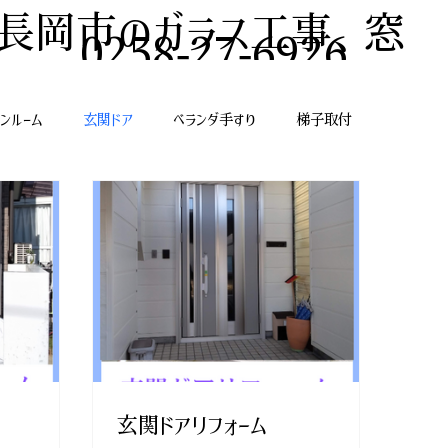
長岡市のガラス工事、窓
0258-27-6926
リフォーム、エクステリアの
ンルーム
玄関ドア
ベランダ手すり
梯子取付
事なら星野硝子へ
玄関ドアリフォーム