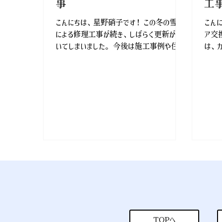
事
工
こんにちは、星野硝子です！ この冬の雪害
こん
による修理工事が続き、しばらく更新が空
ア交
いてしまいました。 今後は施工事例や住ま
は、
いに役立つ情報を、また少しずつ発信して
いま
まいります！ 今回は、玄関ドア交換工事を
く、
ご紹介します。 こちらのお宅では、既存の
す。
玄関ドアの経年劣化に伴い、交換のご相談
です
をいただきました。 今回は「カバー工法」
関全
を採用し、既存の枠を活かすことで工事は
まし
1日で完了しました。 アルミドアから断熱ド
を採
アに交換し断熱性能が格段に向上し、リモ
かな
コンキーによる施解錠により日々の出入りも
心地
より便利になりました。 断熱玄関ドアは、デ
ーを
ザインやカラーも豊富でお住まいの雰囲気に
車の
合わせてお選びいただけます。 冬の寒さ対
め、
策はもちろん、夏の暑さ対策としても効果
スム
を発揮する玄関の断熱リフォーム。 お住まい
野硝子
TOPへ