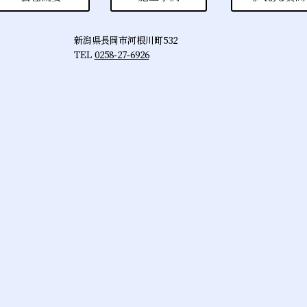
ーーーー 星野硝子は新潟県長岡市で窓ガ
の補修交換や、エクステリア工事などを
ている会社です。上記でご紹介した施
新潟県長岡市河根川町532
例の他にも、各種エクステリアのご相
TEL
0258-27-6926
受け付けております 窓リフォームからカー
ト設置まで幅広く対応しておりますので
軽にご相談ください