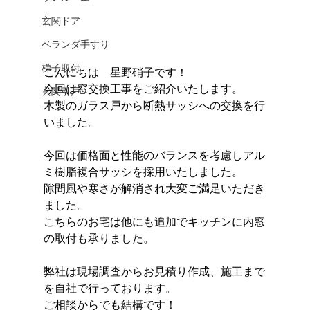
玄関ドア
ベランダ手すり
梯子取付
こんにちは　星野硝子です！
今回は窓交換工事をご紹介いたします。
玄関引戸
木製のガラス戸から断熱サッシへの交換を行
いました。
今回は価格面と性能のバランスを考慮しアル
ミ樹脂複合サッシを採用いたしました。
隙間風や寒さが解消され大変ご満足いただき
ました。
こちらのお宅は他にも追加でキッチンに内窓
の取付も承りました。
弊社は現場調査からお見積り作成、施工まで
を自社で行っております。
ご相談からでも結構です！