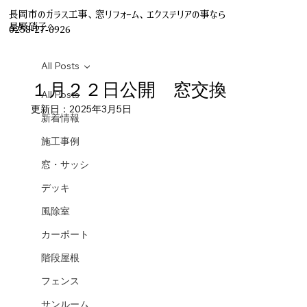
長岡市のガラス工事、窓リフォーム、エクステリアの事なら
星野硝子へ
0258-27-6926
All Posts
１月２２日公開 窓交換
All Posts
更新日：
2025年3月5日
新着情報
施工事例
窓・サッシ
デッキ
風除室
カーポート
階段屋根
フェンス
サンルーム