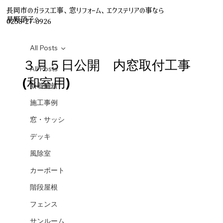
長岡市のガラス工事、窓リフォーム、エクステリアの事なら
星野硝子へ
0258-27-6926
All Posts
３月５日公開 内窓取付工事
All Posts
(和室用)
新着情報
施工事例
窓・サッシ
デッキ
風除室
カーポート
階段屋根
フェンス
サンルーム