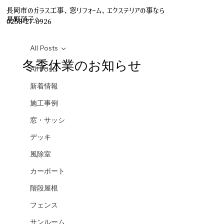
長岡市のガラス工事、窓リフォーム、エクステリアの事なら
星野硝子へ
0258-27-6926
All Posts
冬季休業のお知らせ
All Posts
新着情報
施工事例
窓・サッシ
デッキ
風除室
カーポート
階段屋根
フェンス
サンルーム