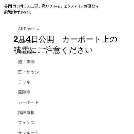
長岡市のガラス工事、窓リフォーム、エクステリアの事なら
星野硝子へ
0258-27-6926
All Posts
2月4日公開 カーポート上の
All Posts
積雪にご注意ください
新着情報
施工事例
窓・サッシ
デッキ
風除室
カーポート
階段屋根
フェンス
サンルーム